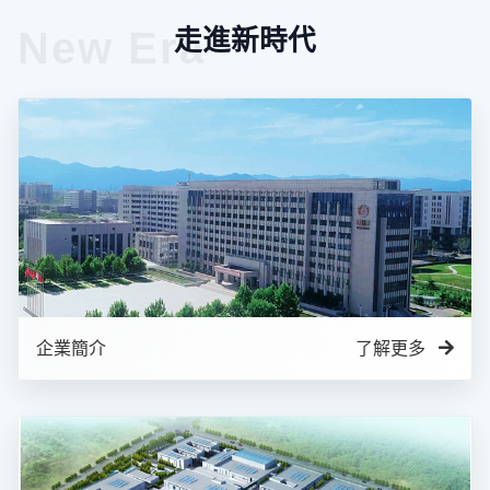
New Era
走進新時代
企業簡介
了解更多